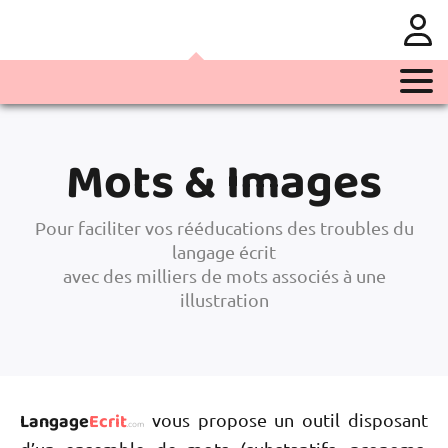
Présentation
Mots & Images
Présentation générale
Activités
Introduction
Tarification
Activités en ligne
Pour faciliter vos rééducations des troubles du
langage écrit
Les outils
À propos
Nos tarifs
Activités à imprimer
avec des milliers de mots associés à une
Nous connaître
illustration
Mots & Images
Programme de parrainage
Qui sommes-nous ?
Envoi d’activités à vos patients
Mots
Historique et date clefs
Partages entre abonnés
Logatomes
Langage
Ecrit
vous propose un outil disposant
.com
En savoir plus
Mes listes / Mes textes