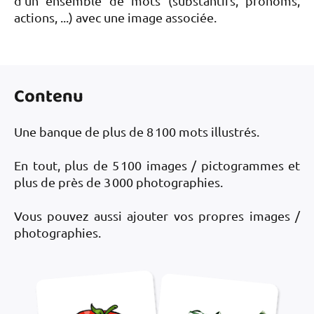
d’un ensemble de mots (substantifs, pronoms,
iPad & tablettes tactiles
actions, ...) avec une image associée.
Questions fréquentes
Compréhension
Autres services
En savoir plus
Contenu
Contact
Comparaison des outils
Lettre d’information
Une banque de plus de 8 100 mots illustrés.
Vidéos
Nous contacter
En tout, plus de 5 100 images / pictogrammes et
Témoignages
plus de près de 3 000 photographies.
Vous pouvez aussi ajouter vos propres images /
photographies.